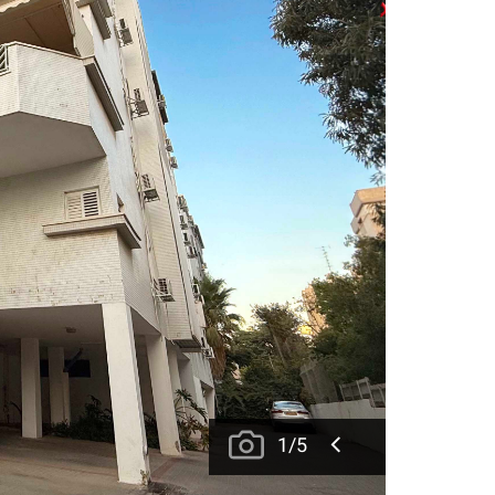
1
/
5