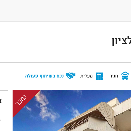
יון
חניה
מעלית
נכס בשיתוף פעולה
נמכר
צ
ש
ת
מ