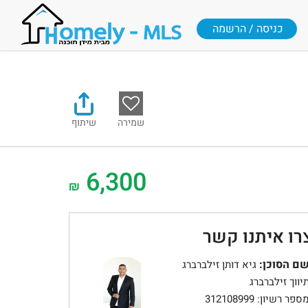
כניסה / הרשמה
שמירה
שיתוף
6,300
₪
רו איתנו קשר
ם הסוכן:
גיא דותן זילברברג
יווך זילברברג
ספר רשיון: 312108999