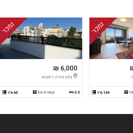
נמכר
נמכר
6,000 ₪
צפון מזרח, רחובות
2.5
קומה 5 מ-5
154 מ"ר
60 מ"ר