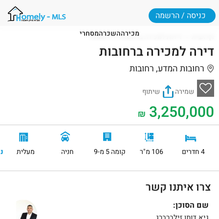
כניסה / הרשמה
מכירה
השכרה
מסחרי
דף הבית
דירות למכירה ברחובות
רחובות
דירה למכירה ברחובות
רחובות המדע, רחובות
שמירה
שיתוף
3,250,000
₪
4 חדרים
106 מ"ר
קומה 5 מ-9
חניה
מעלית
נ
צרו איתנו קשר
שם הסוכן:
גיא דותן זילברברג