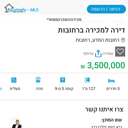
כניסה / הרשמה
מכירה
השכרה
מסחרי
דף הבית
דירות למכירה ברחובות
רחובות
דירה למכירה ברחובות
רחובות המדע, רחובות
שמירה
שיתוף
3,500,000
₪
5 חדרים
127 מ"ר
קומה 5 מ-9
חניה
מעלית
נ
צרו איתנו קשר
שם הסוכן:
גיא דותן זילברברג