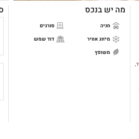
מה יש בנכס
ס
חניה
סורגים
מיזוג אוויר
דוד שמש
משופץ
 - דירת 3 חד׳, 85 מ״ר,