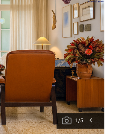
1
/
5