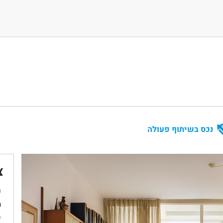
נכס בשיתוף פעולה
צ
ש
ת
מ