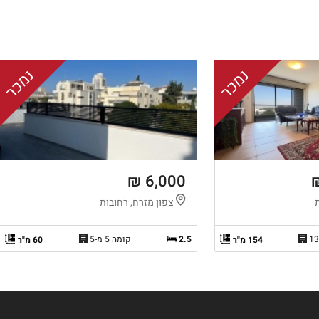
נמכר
נמכר
6,000 ₪
צפון מזרח, רחובות
2.5
קומה 5 מ-5
154 מ"ר
60 מ"ר