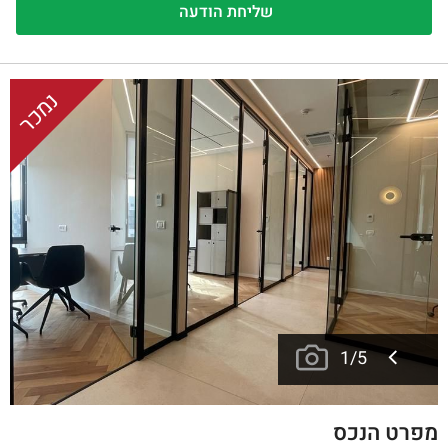
נמכר
1
/
5
מפרט הנכס