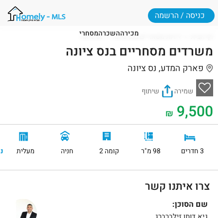
כניסה / הרשמה
מכירה
השכרה
מסחרי
דף הבית
דירות מסחריים בנס ציונה
נס ציונה
משרדים מסחריים בנס ציונה
פארק המדע, נס ציונה
שמירה
שיתוף
9,500
₪
3 חדרים
98 מ"ר
קומה 2
חניה
מעלית
נ
צרו איתנו קשר
שם הסוכן:
גיא דותן זילברברג