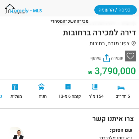
כניסה / הרשמה
מכירה
השכרה
מסחרי
דף הבית
דירות למכירה ברחובות
רחובות
דירה למכירה ברחובות
צפון מזרח, רחובות
שמירה
שיתוף
3,790,000
₪
5 חדרים
154 מ"ר
קומה 6 מ-13
חניה
מעלית
נ
צרו איתנו קשר
שם הסוכן:
גיא דותן זילברברג