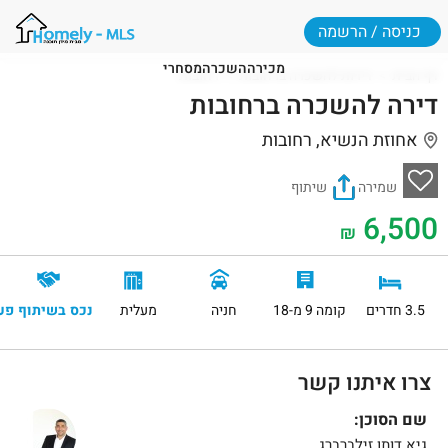
כניסה / הרשמה
מכירה
השכרה
מסחרי
דף הבית
דירות להשכרה ברחובות
רחובות
דירה להשכרה ברחובות
אחוזת הנשיא, רחובות
שמירה
שיתוף
6,500
₪
3.5 חדרים
קומה 9 מ-18
חניה
מעלית
נכס בשיתוף פע
צרו איתנו קשר
שם הסוכן:
גיא דותן זילברברג