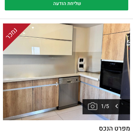
נמכר
1
/
5
מפרט הנכס