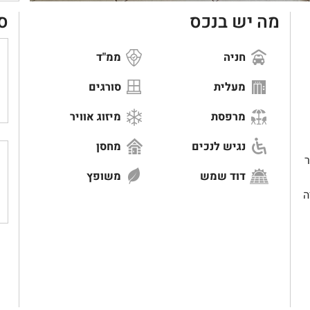
מה יש בנכס
ס
חניה
ממ"ד
מעלית
סורגים
מרפסת
מיזוג אוויר
נגיש לנכים
מחסן
ובות. 127 מ"ר
דוד שמש
משופץ
ה