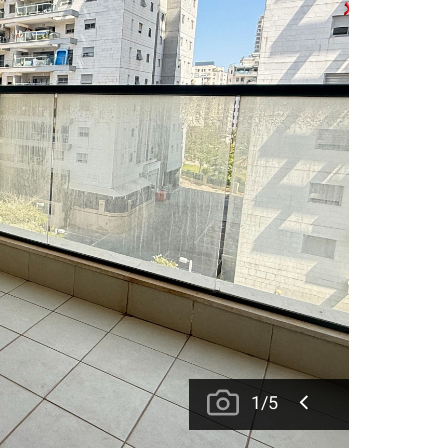
1
/
5