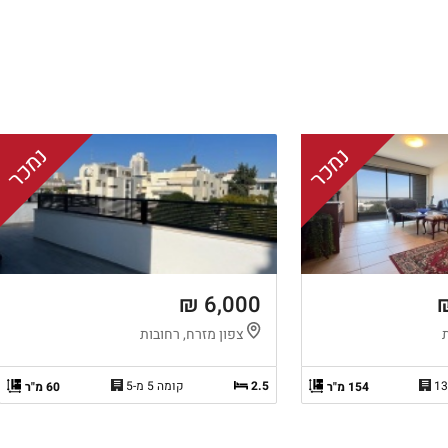
נמכר
נמכר
6,000 ₪
צפון מזרח, רחובות
2.5
קומה 5 מ-5
154 מ"ר
60 מ"ר