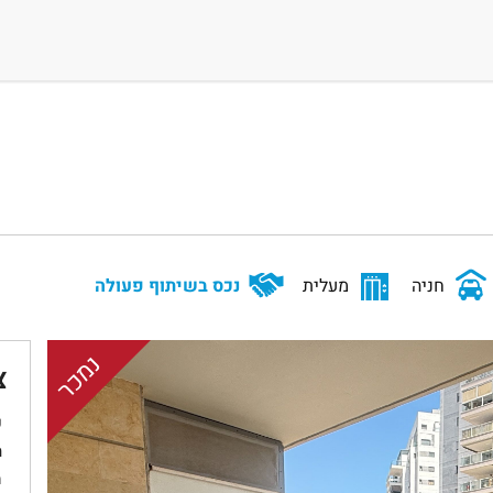
חניה
מעלית
נכס בשיתוף פעולה
נמכר
צ
ש
ת
מ