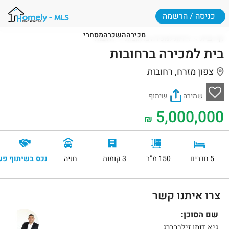
כניסה / הרשמה
מכירה
השכרה
מסחרי
דף הבית
דירות למכירה ברחובות
רחובות
בית למכירה ברחובות
צפון מזרח, רחובות
שמירה
שיתוף
5,000,000
₪
5 חדרים
150 מ"ר
3 קומות
חניה
נכס בשיתוף פע
צרו איתנו קשר
שם הסוכן:
גיא דותן זילברברג