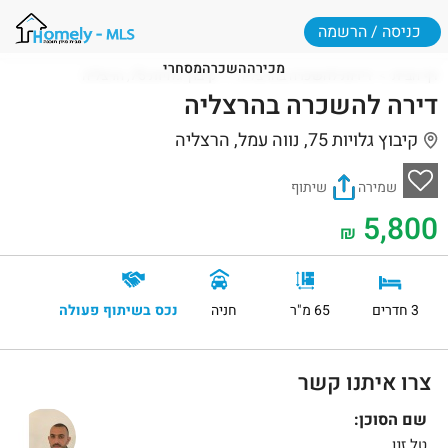
כניסה / הרשמה
מכירה
השכרה
מסחרי
דף הבית
דירות להשכרה בהרצליה
קיבוץ גלויות 75, הרצליה
דירה להשכרה בהרצליה
קיבוץ גלויות 75, נווה עמל, הרצליה
שמירה
שיתוף
5,800
₪
3 חדרים
65 מ"ר
חניה
נכס בשיתוף פעולה
צרו איתנו קשר
שם הסוכן:
טל זנו