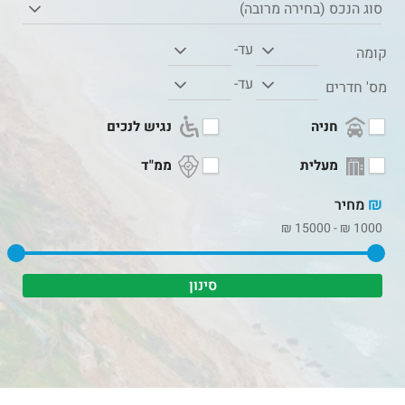
סוג הנכס (בחירה מרובה)
עד-
קומה
עד-
מס' חדרים
חניה
נגיש לנכים
מעלית
ממ"ד
₪
מחיר
₪
15000
-
₪
1000