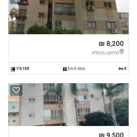
8,200 ₪
הירוקה, הרצליה
5
קומה 3 מ-3
120 מ"ר
9,500 ₪