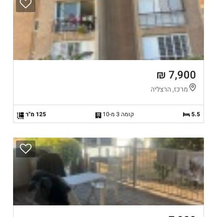
7,900 ₪
מרכז, הרצליה
5.5
קומה 3 מ-10
125 מ"ר