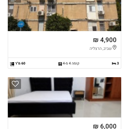
4,900 ₪
שביב, הרצליה
3
קומה 4 מ-4
60 מ"ר
6,000 ₪