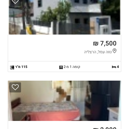
7,500 ₪
נווה עמל, הרצליה
4
קומה 1 מ-2
115 מ"ר