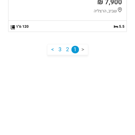
7,900 ₪
שביב, הרצליה
5.5
120 מ"ר
<
3
2
1
>