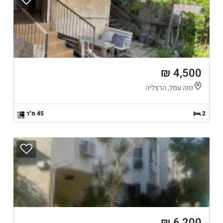
4,500 ₪
נווה עמל, הרצליה
2
45 מ"ר
6,200 ₪