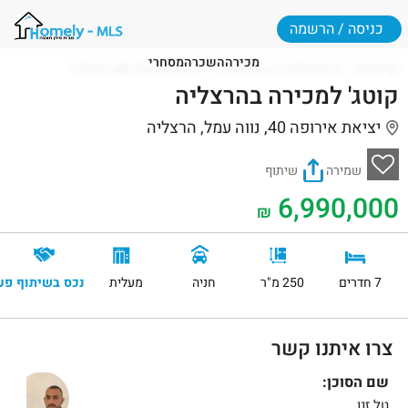
כניסה / הרשמה
מכירה
השכרה
מסחרי
דף הבית
דירות למכירה בהרצליה
יציאת אירופה 40, הרצליה
קוטג' למכירה בהרצליה
יציאת אירופה 40, נווה עמל, הרצליה
שמירה
שיתוף
6,990,000
₪
7 חדרים
250 מ"ר
חניה
מעלית
נכס בשיתוף פע
צרו איתנו קשר
שם הסוכן:
טל זנו