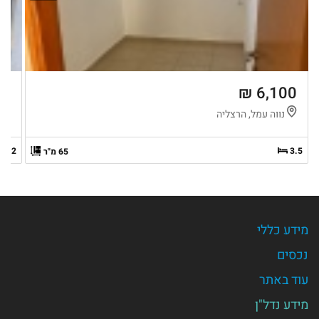
 ₪
6,100 ₪
נווה עמל, הרצליה
נ
2
3.5
65 מ"ר
מידע כללי
נכסים
עוד באתר
מידע נדל"ן