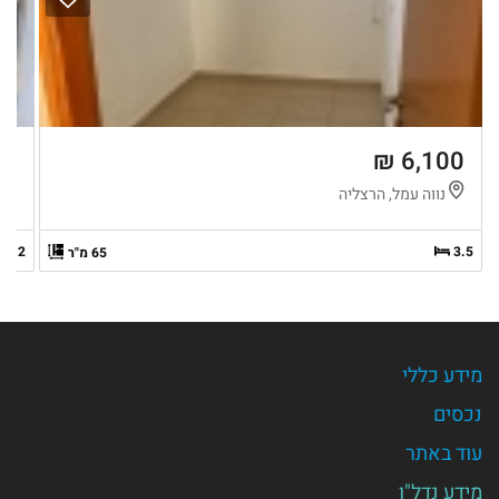
 ₪
6,100 ₪
נווה עמל, הרצליה
נ
2
3.5
65 מ"ר
מידע כללי
נכסים
עוד באתר
מידע נדל"ן