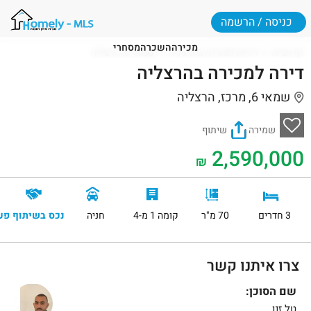
כניסה / הרשמה
מכירה
השכרה
מסחרי
דף הבית
דירות למכירה בהרצליה
שמאי 6, הרצליה
דירה למכירה בהרצליה
שמאי 6, מרכז, הרצליה
שמירה
שיתוף
2,590,000
₪
3 חדרים
70 מ"ר
קומה 1 מ-4
חניה
נכס בשיתוף פע
צרו איתנו קשר
שם הסוכן:
טל זנו