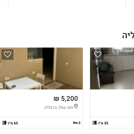
יה
5,200 ₪
נווה עמל, הרצליה
3
35 מ"ר
65 מ"ר