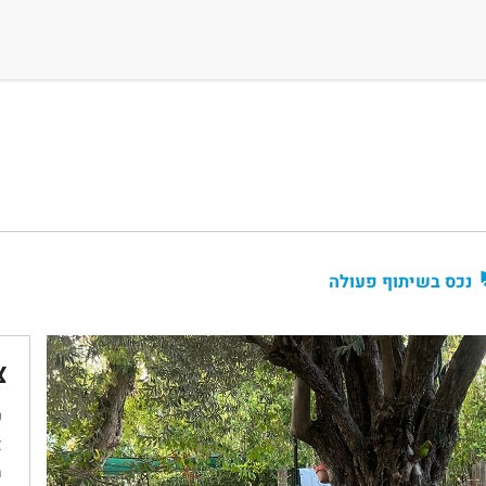
נכס בשיתוף פעולה
צ
ש
א
מ