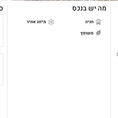
מה יש בנכס
ס
חניה
מיזוג אוויר
משופץ
-100 מ"ר 3.5