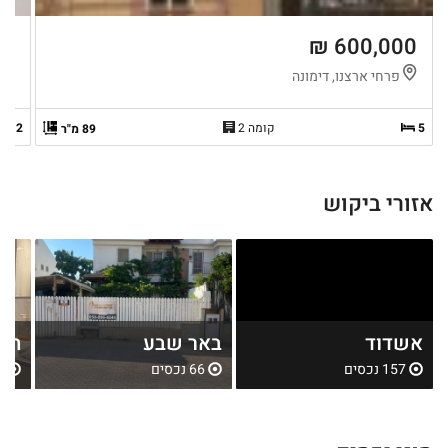
 ₪
600,000 ₪
פרחי ארצנו, דימונה
ה
5
קומה 2
2
89 מ"ר
אזורי ביקוש
אשדוד
באר שבע
חול
157 נכסים
66 נכסים
81