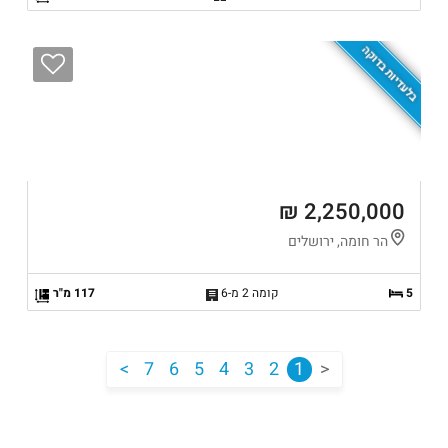
בלעדיות בדוקה
2,250,000 ₪
הר חומה, ירושלים
5
קומה 2 מ-6
117 מ"ר
<
7
6
5
4
3
2
1
>