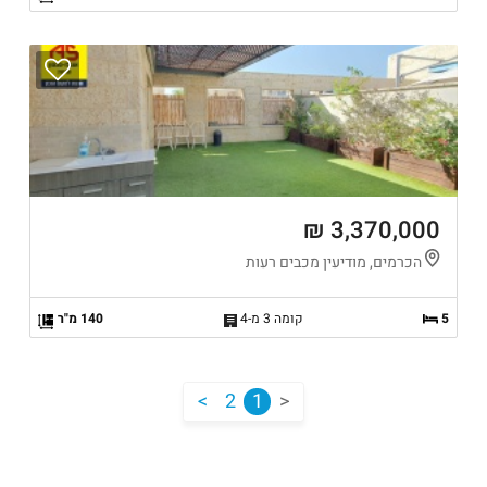
3,370,000 ₪
הכרמים, מודיעין מכבים רעות
5
קומה 3 מ-4
140 מ"ר
<
2
1
>