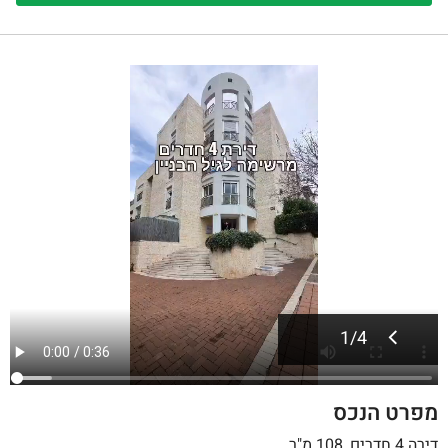
1
/
4
מפרט הנכס
דירה 4 חדרים, 108 מ"ר