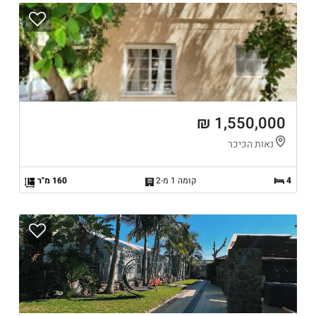
1,550,000 ₪
נאות הכיכר
4
קומה 1 מ-2
160 מ"ר