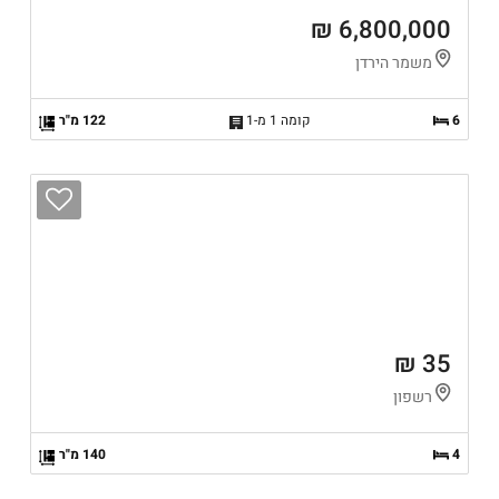
6,800,000 ₪
משמר הירדן
6
קומה 1 מ-1
122 מ"ר
35 ₪
רשפון
4
140 מ"ר