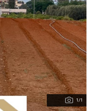
1
/
1