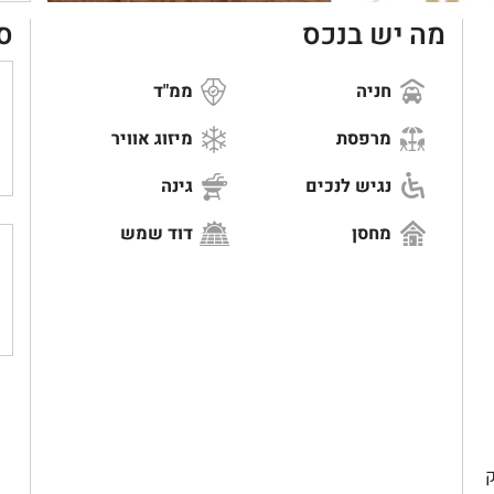
מה יש בנכס
ס
חניה
ממ"ד
מרפסת
מיזוג אוויר
נגיש לנכים
גינה
מחסן
דוד שמש
 בחלק