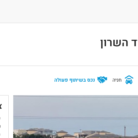
 השרון
חניה
נכס בשיתוף פעולה
צ
ש
נ
מ