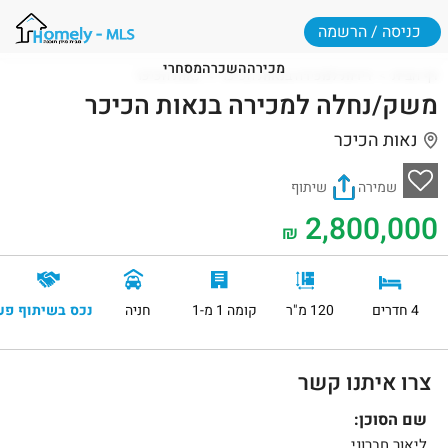
כניסה / הרשמה
מכירה
השכרה
מסחרי
דף הבית
דירות למכירה בנאות הכיכר
נאות הכיכר
משק/נחלה למכירה בנאות הכיכר
נאות הכיכר
שמירה
שיתוף
2,800,000
₪
4 חדרים
120 מ"ר
קומה 1 מ-1
חניה
נכס בשיתוף פע
צרו איתנו קשר
שם הסוכן:
ליאור חברוני