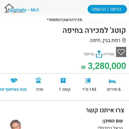
כניסה / הרשמה
מכירה
השכרה
מסחרי
דף הבית
דירות למכירה בחיפה
חיפה
קוטג' למכירה בחיפה
רמת בגין, חיפה
שמירה
שיתוף
3,280,000
₪
6 חדרים
143 מ"ר
קומה 1
חניה
נכס בשיתוף פע
צרו איתנו קשר
שם הסוכן:
הראל ברודסלי