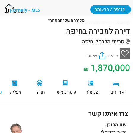
כניסה / הרשמה
מכירה
השכרה
מסחרי
דף הבית
דירות למכירה בחיפה
חיפה
דירה למכירה בחיפה
סביוני הכרמל, חיפה
שמירה
שיתוף
1,870,000
₪
4 חדרים
82 מ"ר
קומה 3 מ-8
חניה
מעלית
נ
צרו איתנו קשר
שם הסוכן:
הראל ברודסלי