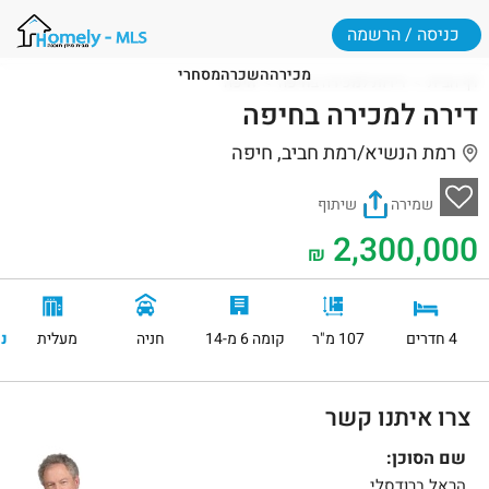
כניסה / הרשמה
מכירה
השכרה
מסחרי
דף הבית
דירות למכירה בחיפה
חיפה
דירה למכירה בחיפה
רמת הנשיא/רמת חביב, חיפה
שמירה
שיתוף
2,300,000
₪
4 חדרים
107 מ"ר
קומה 6 מ-14
חניה
מעלית
נ
צרו איתנו קשר
שם הסוכן:
הראל ברודסלי