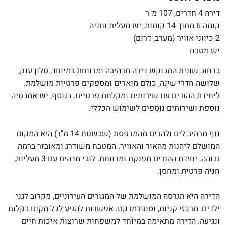
דירה 4 חדרים, 107 מ"ר
קומה 6 מתוך 14 קומות, יש מעלית וחניה
2 כיווני אוויר (מערב, דרום)
יש מטבח
ברחוב שונית המבוקש דירה מרהיבה ומרווחת במיוחד, סלון ענק,
שלושה חדרי שינה, כולם מוארים ומספקים פרטיות מושלמת.
ליחידת ההורים עם שירותים ומקלחת פרטיים. בנוסף, יש אמבטיה
נוספת ושירותים נוספים לשימוש הכללי.
נוף מרהיב לים ולהרים מהמרפסת (שבשטח 14 מ"ר) היא המקום
המושלם ליהנות מהאור והאוויר. המטבח משודרג ומאובזר ברמה
גבוהה. יחידת ההורים מפנקת ומרווחת. לובי מדהים עם 3 מעליות,
חניה פרטית ומחסן.
הדירה היא הגרסה המושלמת של המגורים העירוניים, מקרוב לגני
ילדים, מרכזי קניות, וסופרמרקט. אפשרות להגיע לכל מקום בקלות
ונגיעה. הדירה מתאימה במיוחד למשפחות שרוצות איכות חיים