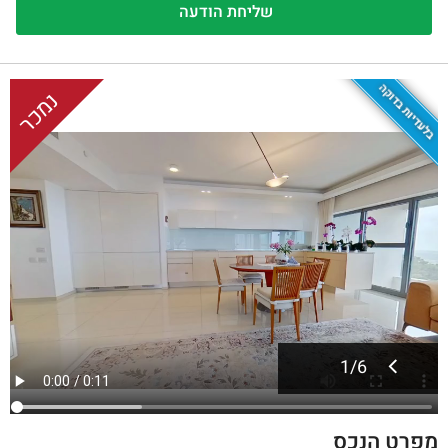
בלעדיות בדוקה
נמכר
1
/
6
מפרט הנכס