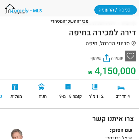
כניסה / הרשמה
מכירה
השכרה
מסחרי
דף הבית
דירות למכירה בחיפה
חיפה
דירה למכירה בחיפה
סביוני הכרמל, חיפה
שמירה
שיתוף
4,150,000
₪
4 חדרים
112 מ"ר
קומה 18 מ-19
חניה
מעלית
נ
צרו איתנו קשר
שם הסוכן:
הראל ברודסלי