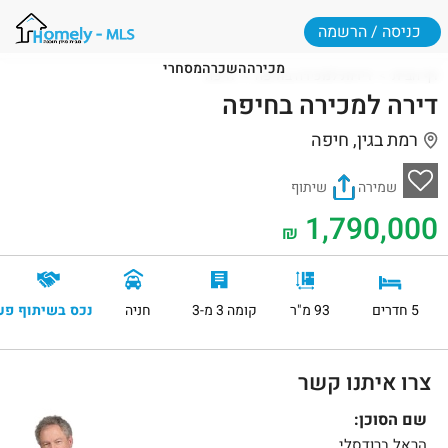
כניסה / הרשמה
מכירה
השכרה
מסחרי
דף הבית
דירות למכירה בחיפה
חיפה
דירה למכירה בחיפה
רמת בגין, חיפה
שמירה
שיתוף
1,790,000
₪
5 חדרים
93 מ"ר
קומה 3 מ-3
חניה
נכס בשיתוף פע
צרו איתנו קשר
שם הסוכן:
הראל ברודסלי