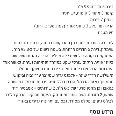
דירה 5 חדרים, 93 מ"ר
קומה 3 מתוך 3 קומות, יש חניה
בבניין 7 דירות
הדירה עורפית, 3 כיווני אוויר (צפון, מערב, דרום)
יש מטבח
למכירה בשכונת רמת בגין המבוקשת בחיפה, ברחוב ד"ר נחום
שימקין, דירת 5 חדרים מרווחת, בשטח רשום של כ-93.3 מ"ר ,
הממוקמת בקומה שלישית ללא מעלית. הדירה נהנית משלושה
כיווני אוויר, מיקום עורפי שקט במיוחד ופתיחות נעימה, כאשר אחד
היתרונות הבולטים ביותר הוא נוף ים פתוח הנשקף מהסלון
ומשלושה חדרי שינה - אלמנט נדיר שמייצר ערך גבוה וביקוש
מתמשך באזור הכרמל. הנכס כולל חניה פרטית מוצמדת ורשומה
בטאבו וכן מחסן פרטי של כ-6 מ"ר, 2 שירותים + אמבטיה, דוד
שמש, 2 מזגנים. מצב שמור ומתוחזק. מיקום מבוקש, מרחק הליכה
לבה"ס נופים. מקלט מסודר. נכס עם יתרונות נדירים באזור.
מידע נוסף