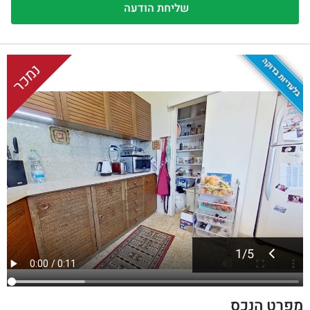
בלעדיות בדוקה
נמכר
1
/
5
מפרט הנכס