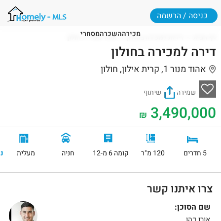
כניסה / הרשמה
מכירה
השכרה
מסחרי
דף הבית
דירות למכירה בחולון
אהוד מנור 1, חולון
דירה למכירה בחולון
אהוד מנור 1, קרית אילון, חולון
שמירה
שיתוף
3,490,000
₪
5 חדרים
120 מ"ר
קומה 6 מ-12
חניה
מעלית
נ
צרו איתנו קשר
שם הסוכן:
אורן כהן