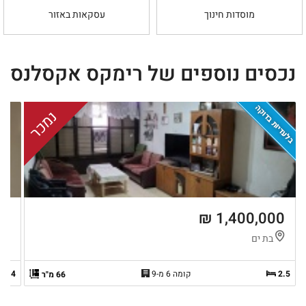
מוסדות חינוך
עסקאות באזור
נכסים נוספים של רימקס אקסלנס
בלעדיות בדוקה
נמכר
 ₪
1,400,000 ₪
בת ים
י
2.5
קומה 6 מ-9
4
66 מ"ר