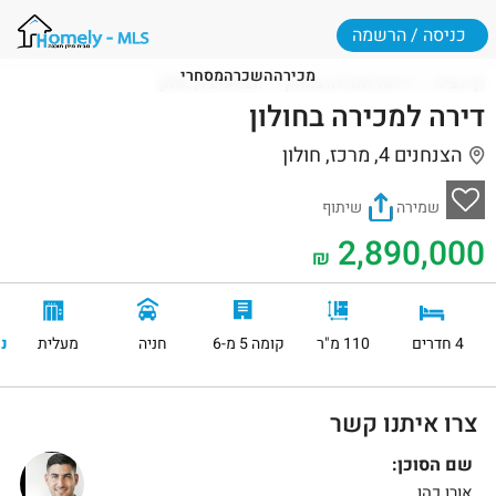
כניסה / הרשמה
מכירה
השכרה
מסחרי
דף הבית
דירות למכירה בחולון
הצנחנים 4, חולון
דירה למכירה בחולון
הצנחנים 4, מרכז, חולון
שמירה
שיתוף
2,890,000
₪
4 חדרים
110 מ"ר
קומה 5 מ-6
חניה
מעלית
נ
צרו איתנו קשר
שם הסוכן:
אורן כהן