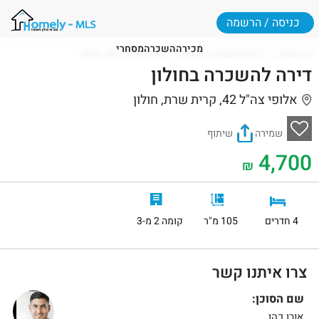
כניסה / הרשמה
מכירה
השכרה
מסחרי
דף הבית
דירות להשכרה בחולון
אלופי צה"ל 42, חולון
דירה להשכרה בחולון
אלופי צה"ל 42, קרית שרת, חולון
שמירה
שיתוף
4,700
₪
4 חדרים
105 מ"ר
קומה 2 מ-3
צרו איתנו קשר
שם הסוכן:
אורן כהן