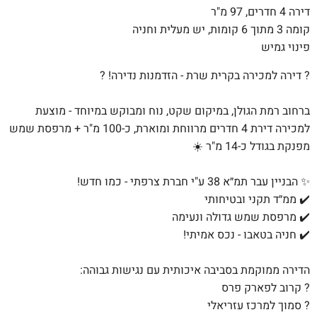
דירה 4 חדרים, 97 מ"ר
קומה 3 מתוך 6 קומות, יש מעלית וחניה
פינוי גמיש
? דירה למכירה בקרית שרת - הזדמנות נדירה! ?
ברחוב רמת הגולן, במיקום שקט, נוח ומבוקש במיוחד - מוצעת
למכירה דירת 4 חדרים מרווחת ומוארת, כ-100 מ"ר + מרפסת שמש
מפנקת בגודל כ-14 מ"ר ☀️
✨ הבניין עבר תמ״א 38 ע"י חברת צרפתי - כמו חדש!
✔️ ממ״ד תקני ובטיחותי
✔️ מרפסת שמש גדולה ונעימה
✔️ חניה בטאבו - נכס אמיתי!
הדירה ממוקמת בסביבה איכותית עם נגישות גבוהה:
? קרוב לפארק פרס
? סמוך למרכז עזריאלי