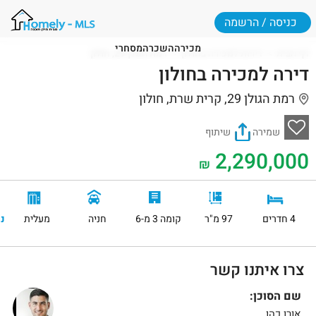
כניסה / הרשמה
מכירה
השכרה
מסחרי
דף הבית
דירות למכירה בחולון
רמת הגולן 29, חולון
דירה למכירה בחולון
רמת הגולן 29, קרית שרת, חולון
שמירה
שיתוף
2,290,000
₪
4 חדרים
97 מ"ר
קומה 3 מ-6
חניה
מעלית
נ
צרו איתנו קשר
שם הסוכן:
אורן כהן