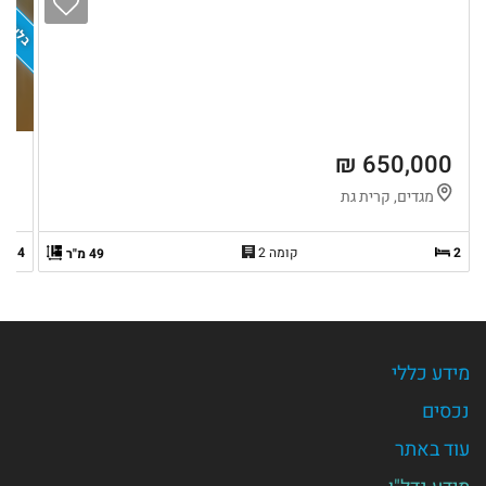
בלעדיות
 ₪
650,000 ₪
מגדים, קרית גת
ק
2
קומה 2
4
49 מ"ר
מידע כללי
נכסים
עוד באתר