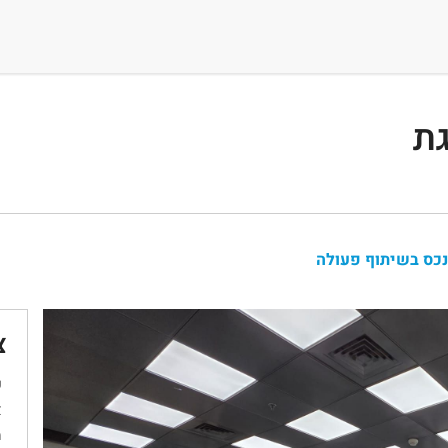
גת
נכס בשיתוף פעולה
צ
ש
א
מ