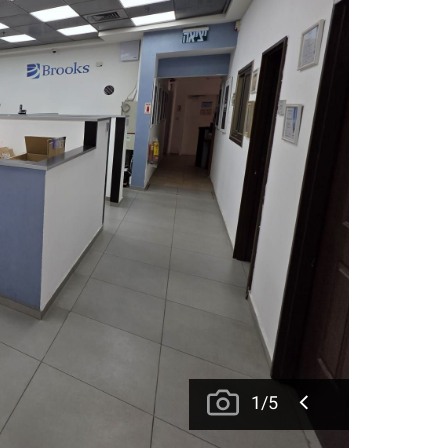
1
/
5