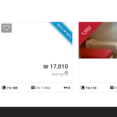
בלעדיות בדוקה
נמכר
17,010 ₪
קרית גת
6
קומה 1 מ-2
110 מ"ר
189 מ"ר