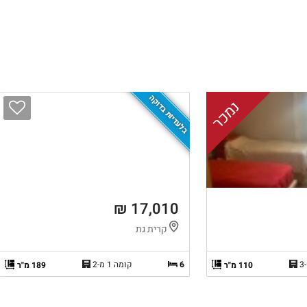
בלעדיות בדוקה
נמכר
17,010 ₪
קרית גת
6
קומה 1 מ-2
110 מ"ר
189 מ"ר