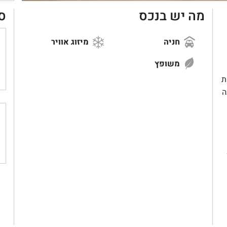
מה יש בנכס
ס
חניה
מיזוג אוויר
משופץ
ת
, המציעה