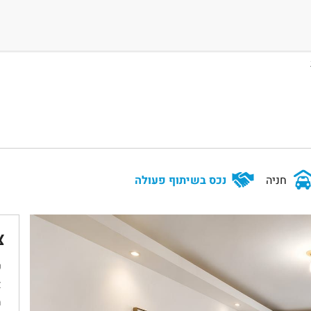
חניה
נכס בשיתוף פעולה
צ
ש
א
מ