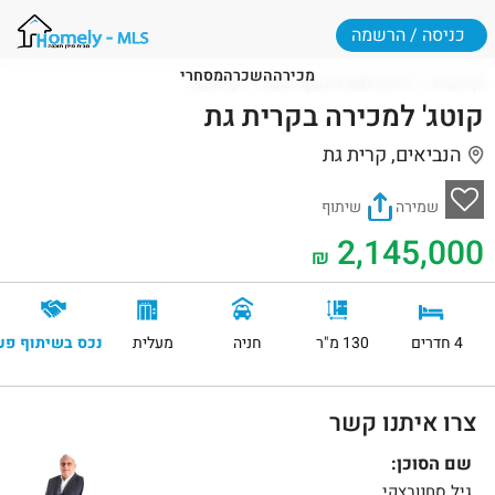
כניסה / הרשמה
מכירה
השכרה
מסחרי
דף הבית
דירות למכירה בקרית גת
קרית גת
קוטג' למכירה בקרית גת
הנביאים, קרית גת
שמירה
שיתוף
2,145,000
₪
4 חדרים
130 מ"ר
חניה
מעלית
נכס בשיתוף פע
צרו איתנו קשר
שם הסוכן:
גיל סחנובצקי