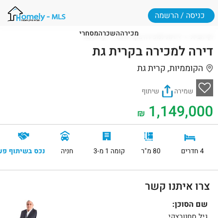
כניסה / הרשמה
מכירה
השכרה
מסחרי
דף הבית
דירות למכירה בקרית גת
קרית גת
דירה למכירה בקרית גת
הקוממיות, קרית גת
שמירה
שיתוף
1,149,000
₪
4 חדרים
80 מ"ר
קומה 1 מ-3
חניה
נכס בשיתוף פע
צרו איתנו קשר
שם הסוכן:
גיל סחנובצקי