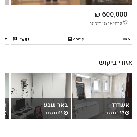
 ₪
600,000 ₪
פרחי ארצנו, דימונה
ה
5
קומה 2
2
89 מ"ר
אזורי ביקוש
אשדוד
באר שבע
חול
157 נכסים
66 נכסים
80