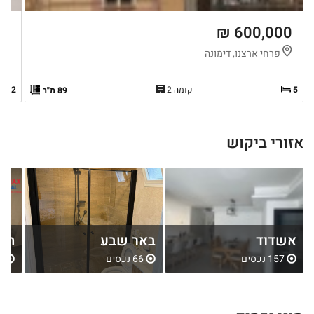
 ₪
600,000 ₪
פרחי ארצנו, דימונה
ה
5
קומה 2
2
89 מ"ר
אזורי ביקוש
אשדוד
באר שבע
חול
157 נכסים
66 נכסים
80