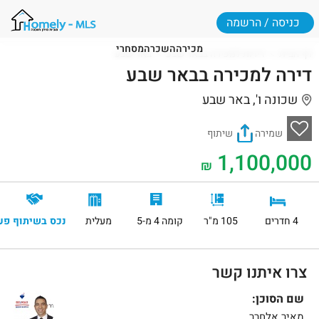
כניסה / הרשמה
מכירה
השכרה
מסחרי
דף הבית
דירות למכירה בבאר שבע
באר שבע
דירה למכירה בבאר שבע
שכונה ו', באר שבע
שמירה
שיתוף
1,100,000
₪
4 חדרים
105 מ"ר
קומה 4 מ-5
מעלית
נכס בשיתוף פע
צרו איתנו קשר
שם הסוכן:
מאיר אלחרר