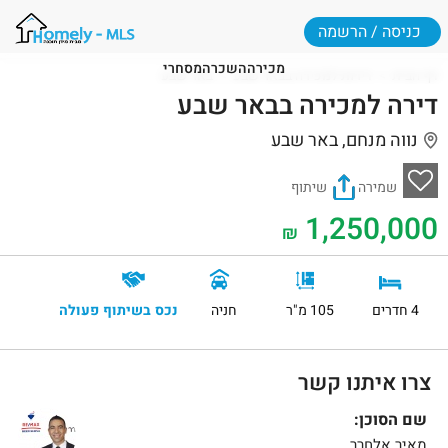
כניסה / הרשמה
מכירה
השכרה
מסחרי
דף הבית
דירות למכירה בבאר שבע
באר שבע
דירה למכירה בבאר שבע
נווה מנחם, באר שבע
שמירה
שיתוף
1,250,000
₪
4 חדרים
105 מ"ר
חניה
נכס בשיתוף פעולה
צרו איתנו קשר
שם הסוכן:
מאיר אלחרר