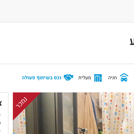
חניה
מעלית
נכס בשיתוף פעולה
נמכר
צ
ש
ר
מ