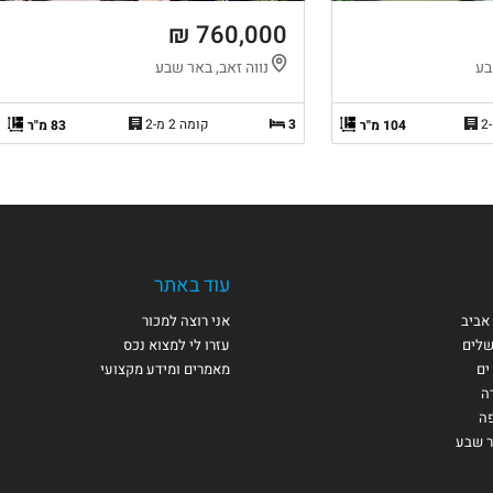
760,000 ₪
בע
נווה זאב, באר שבע
3
קומה 2 מ-2
104 מ"ר
83 מ"ר
עוד באתר
אביב
אני רוצה למכור
שלים
עזרו לי למצוא נכס
ים
מאמרים ומידע מקצועי
ה
פה
ר שבע