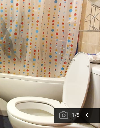
1
/
5