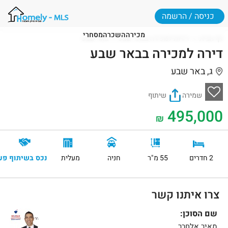
כניסה / הרשמה
מכירה
השכרה
מסחרי
דף הבית
דירות למכירה בבאר שבע
באר שבע
דירה למכירה בבאר שבע
ג, באר שבע
שמירה
שיתוף
495,000
₪
2 חדרים
55 מ"ר
חניה
מעלית
נכס בשיתוף פע
צרו איתנו קשר
שם הסוכן:
מאיר אלחרר