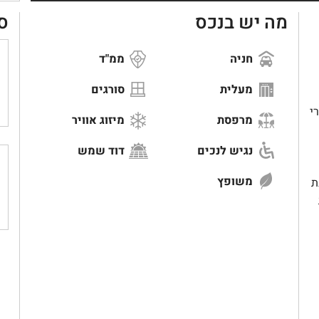
מה יש בנכס
ס
חניה
ממ"ד
מעלית
סורגים
י
מרפסת
מיזוג אוויר
נגיש לנכים
דוד שמש
משופץ
ת