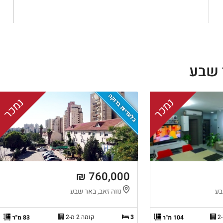
 שבע
בלעדיות בדוקה
נמכר
נמכר
760,000 ₪
בע
נווה זאב, באר שבע
3
קומה 2 מ-2
104 מ"ר
83 מ"ר