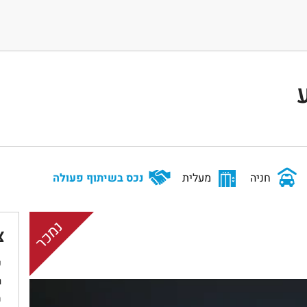
חניה
מעלית
נכס בשיתוף פעולה
נמכר
צ
ש
ר
מ