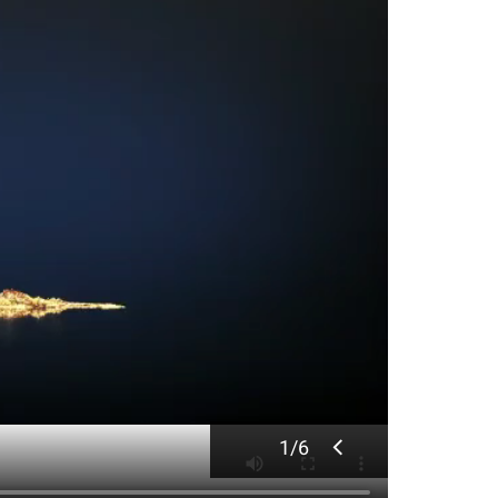
1
/
6