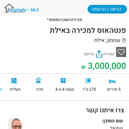
כניסה / הרשמה
מכירה
השכרה
מסחרי
דף הבית
דירות למכירה באילת
אילת
פנטהאוס למכירה באילת
שחמון, אילת
שמירה
שיתוף
3,000,000
₪
5 חדרים
270 מ"ר
קומה 4 מ-4
חניה
מעלית
נ
צרו איתנו קשר
שם הסוכן:
שמואל