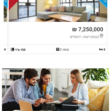
 ₪
7,250,000 ₪
קטמון ישנה, ירושלים
ב
5
קומה 2
4
155 מ"ר