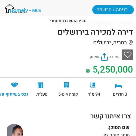
כניסה / הרשמה
מכירה
השכרה
מסחרי
דף הבית
דירות למכירה בירושלים
ירושלים
דירה למכירה בירושלים
רחביה, ירושלים
שמירה
שיתוף
5,250,000
₪
3 חדרים
94 מ"ר
קומה 4 מ-5
מעלית
נכס בשיתוף פע
צרו איתנו קשר
שם הסוכן:
תומר אוהב ציון