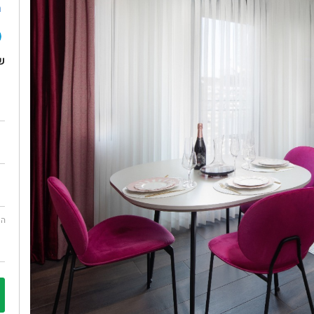
ח
ש
הו