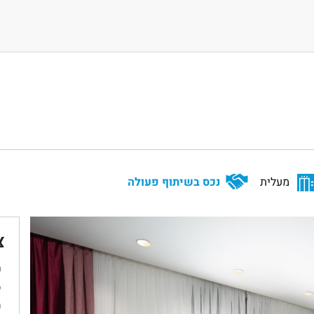
מעלית
נכס בשיתוף פעולה
צ
ש
ס
מ