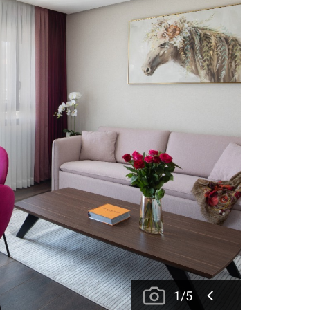
1
/
5