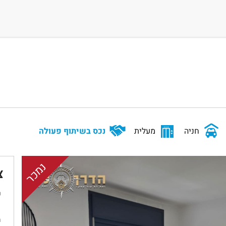
חניה
מעלית
נכס בשיתוף פעולה
נמכר
צ
ש
מ