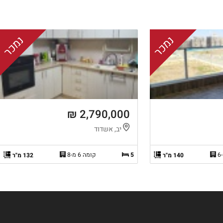
נמכר
נמכר
2,790,000 ₪
יב, אשדוד
5
קומה 6 מ-8
140 מ"ר
132 מ"ר