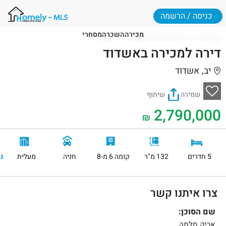
כניסה / הרשמה
מכירה
השכרה
מסחרי
דף הבית
דירות למכירה באשדוד
אשדוד
דירה למכירה באשדוד
יב, אשדוד
שמירה
שיתוף
2,790,000
₪
5 חדרים
132 מ"ר
קומה 6 מ-8
חניה
מעלית
נ
צרו איתנו קשר
שם הסוכן:
אריק סלמה