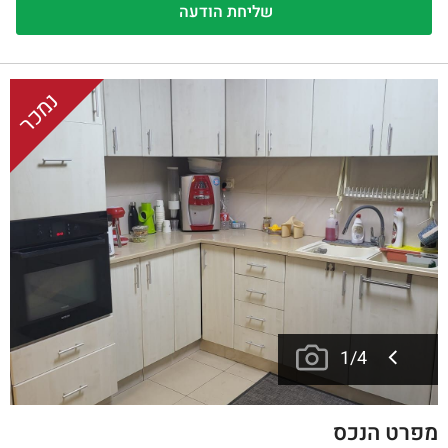
נמכר
1
/
4
מפרט הנכס