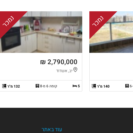
נמכר
נמכר
2,790,000 ₪
יב, אשדוד
5
קומה 6 מ-8
140 מ"ר
132 מ"ר
עוד באתר