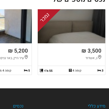
נמכר
5,200 ₪
3,500 ₪
ג, אשדוד
עיר היין, באר גנים
3
קומה 4
5
קומה 4 מ-6
55 מ"ר
מידע כללי
נכסים